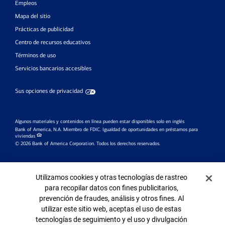
Empleos
Mapa del sitio
Prácticas de publicidad
Centro de recursos educativos
Términos de uso
Servicios bancarios accesibles
Sus opciones de privacidad
Algunos materiales y contenidos en línea pueden estar disponibles solo en inglés
Bank of America, N.A. Miembro de FDIC.
Igualdad de oportunidades en préstamos para
viviendas
© 2026 Bank of America Corporation. Todos los derechos reservados.
Investment products:
Banner de Cookies
Utilizamos cookies y otras tecnologías de rastreo
Are Not
Are Not
May Lose
para recopilar datos con fines publicitarios,
Bank
FDIC Insured
Value
prevención de fraudes, análisis y otros fines. Al
Guaranteed
utilizar este sitio web, aceptas el uso de estas
tecnologías de seguimiento y el uso y divulgación
Bank of America y sus afiliadas no proporcionan asesoramiento legal, fiscal o contable.