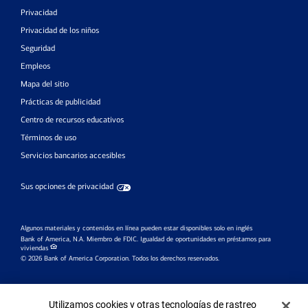
Privacidad
Privacidad de los niños
Seguridad
Empleos
Mapa del sitio
Prácticas de publicidad
Centro de recursos educativos
Términos de uso
Servicios bancarios accesibles
Sus opciones de privacidad
Algunos materiales y contenidos en línea pueden estar disponibles solo en inglés
Bank of America, N.A. Miembro de FDIC.
Igualdad de oportunidades en préstamos para
viviendas
© 2026 Bank of America Corporation. Todos los derechos reservados.
Investment products:
Banner de Cookies
Utilizamos cookies y otras tecnologías de rastreo