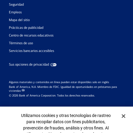
Seguridad
Empleos
Mapa del sitio
Prácticas de publicidad
Centro de recursos educativos
Términos de uso
Servicios bancarios accesibles
Sus opciones de privacidad
Algunos materiales y contenidos en línea pueden estar disponibles solo en inglés
Bank of America, N.A. Miembro de FDIC.
Igualdad de oportunidades en préstamos para
viviendas
© 2026 Bank of America Corporation. Todos los derechos reservados.
Investment products:
Banner de Cookies
Utilizamos cookies y otras tecnologías de rastreo
Are Not
Are Not
May Lose
para recopilar datos con fines publicitarios,
Bank
FDIC Insured
Value
prevención de fraudes, análisis y otros fines. Al
Guaranteed