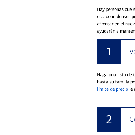
Hay personas que s
estadounidenses p
afrontar en el nue
ayudarán a mantene
1
V
Haga una lista de 
hasta su familia po
límite de precio
le 
2
C