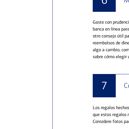
6
M
Gaste con prudenci
banca en línea par
otro consejo útil p
reembolsos de dine
algo a cambio, com
sobre cómo
elegir
7
C
Los regalos hechos
que estos regalos n
Considere fotos par