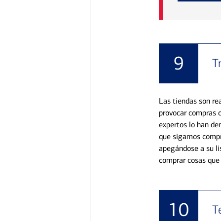
9
T
Las tiendas son re
provocar compras c
expertos lo han de
que sigamos compr
apegándose a su li
comprar cosas que n
10
T