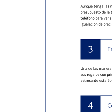
Aunque tenga las m
presupuesto de la 
teléfono para ver s
igualación de preci
3
E
Una de las maneras
sus regalos con pr
estresante esta ép
4
C