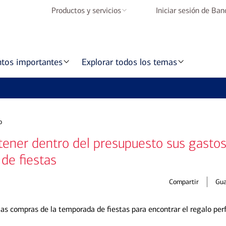
Productos y servicios
Iniciar sesión de Ba
Cuentas de cheques
Cuentas de ahorros
ntos importantes
Explorar todos los temas
Tarjetas de crédito
Préstamos para
vivienda
o
Préstamos para
automóviles
ner dentro del presupuesto sus gastos 
de fiestas
Banca Móvil y Banca
en Línea
Compartir
Gua
BofA Rewards
las compras de la temporada de fiestas para encontrar el regalo perf
Programe una cita