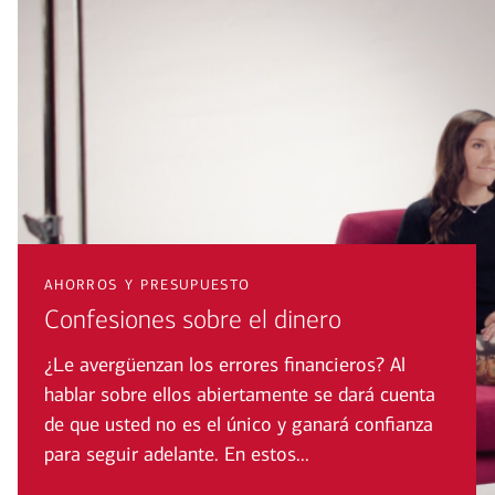
ahorros y presupuesto
Confesiones sobre el dinero
¿Le avergüenzan los errores financieros? Al
hablar sobre ellos abiertamente se dará cuenta
de que usted no es el único y ganará confianza
para seguir adelante. En estos...