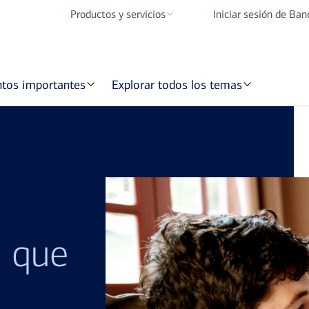
Productos y servicios
Iniciar sesión de Ba
Cuentas de cheques
Cuentas de ahorros
ntos importantes
Explorar todos los temas
Tarjetas de crédito
Préstamos para
vivienda
Préstamos para
automóviles
Banca Móvil y Banca
en Línea
o que
BofA Rewards
Programe una cita