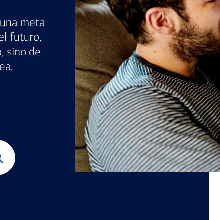
r una meta
el futuro,
, sino de
ea.