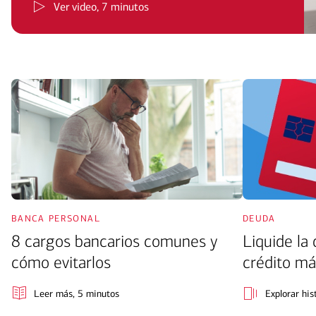
Ver video
, 7 minutos
banca personal
deuda
8 cargos bancarios comunes y
Liquide la
cómo evitarlos
crédito má
Leer más
, 5 minutos
Explorar his