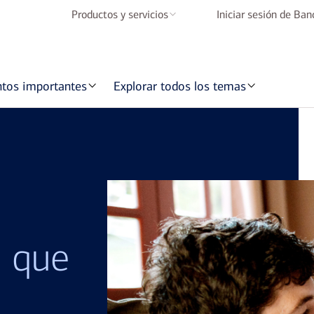
Productos y servicios
Iniciar sesión de Ba
Cuentas de cheques
Cuentas de ahorros
ntos importantes
Explorar todos los temas
Tarjetas de crédito
Préstamos para
vivienda
Préstamos para
automóviles
Banca Móvil y Banca
en Línea
o que
BofA Rewards
Programe una cita