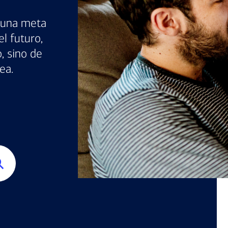
r una meta
el futuro,
, sino de
ea.