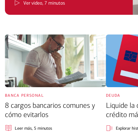
Ver video
, 7 minutos
banca personal
deuda
8 cargos bancarios comunes y
Liquide la
cómo evitarlos
crédito má
Leer más
, 5 minutos
Explorar his