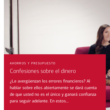
ahorros y presupuesto
Confesiones sobre el dinero
¿Le avergüenzan los errores financieros? Al
hablar sobre ellos abiertamente se dará cuenta
de que usted no es el único y ganará confianza
para seguir adelante. En estos...